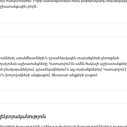
եղմ ժամկետներում։ Բոլոր մասնագետներն ունեն բարձրակարգ տեխնիկակ
շխատանքային փորձ։
րանների, առանձնատների և գրասենյակային տարածքների ջեռուցման
ղադրման աշխատանքները։ Կատարվում են ամեն ծավալի աշխատանքներ
 բնակարաններում, գրասենյակներում և այլ տարածքներում։ Կատարվում 
 և խողովակների անցկացում, ծխատար անցքերի բացում:
լեկտրականություն
լեկտրիկի ծառայությունն ամենապահանջված ծառայություններից է հարթ