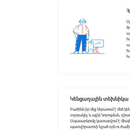
Հ
Ա
ծ
ա
հ
ա
հ
հ
Կենցաղային տեխնիկա
Բաժինն իր մեջ ներառում է մեծ կ
օդորակիչ և այլն) նորոգման, դ
Սպասարկումը կատարվում է միայ
պատվիրատուի նշած օրն ու ժամի