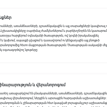
նքներ
րանների, առանձնատների, գրասենյակային և այլ տարածքների կապիտալ ո
 Աշխատակիցները օպտիմալ ժամկետներում և բարեխղճորեն են կատարում
ռօրյա հարցերում օգնականի ծառայություն, ով կօգնի իրականացնել
մ և կախում, սպասքի լվացում և դասավորում ու կենցաղային այլ բնույթի
րանորգումից հետո մաքրության ծառայություն։ Ծառայության սակագնի մե
 օգտագործվող նյութերը։
ինարարություն և վերանորոգում
յստեղ առաջարկվում են բնակարանների, առանձնատների, գրասենյակային
ապիտալ վերանորոգում, ներքին և արտաքին հարդարման աշխատանքներ։ Ա
երանորոգման և շինարարության հետ կապված յուրաքանչյուր աշխատան