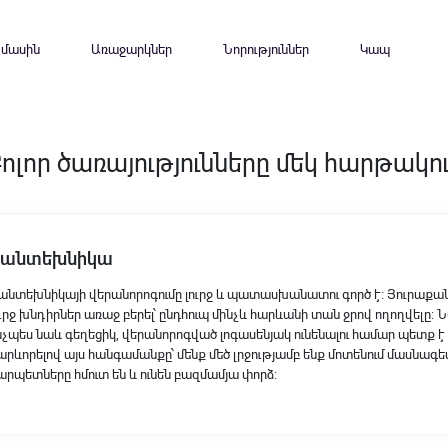
 մասին
Առաջարկներ
Նորություններ
Կապ
ոլոր ծառայությունները մեկ հարթակո
Սանտեխնիկա
անտեխնիկայի վերանորոգումը լուրջ և պատասխանատու գործ է։ Յուրաքանչ
ուրջ խնդիրներ առաջ բերել՝ ընդհուպ մինչև հարևանի տան ջրով ողողվելը։ 
նչպես նաև գեղեցիկ, վերանորոգված լոգասենյակ ունենալու համար պետք է 
արևորելով այս հանգամանքը՝ մենք մեծ լրջությամբ ենք մոտենում մասնագե
արպետները հմուտ են և ունեն բազմամյա փորձ։