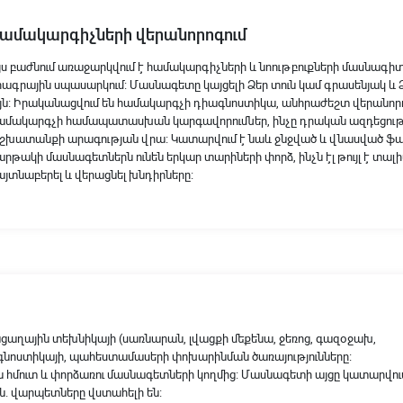
ամակարգիչների վերանորոգում
յս բաժնում առաջարկվում է համակարգիչների և նոութբուքների մասնագի
րագրային սպասարկում։ Մասնագետը կայցելի Ձեր տուն կամ գրասենյակ և
յն։ Իրականացվում են համակարգչի դիագնոստիկա, անհրաժեշտ վերանո
ամակարգչի համապատասխան կարգավորումներ, ինչը դրական ազդեցությու
շխատանքի արագության վրա։ Կատարվում է նաև ջնջված և վնասված ֆայլե
արթակի մասնագետներն ունեն երկար տարիների փորձ, ինչն էլ թույլ է տա
այտնաբերել և վերացնել խնդիրները։
ենցաղային տեխնիկայի (սառնարան, լվացքի մեքենա, ջեռոց, գազօջախ,
իագնոստիկայի, պահեստամասերի փոխարինման ծառայությունները։
ն հմուտ և փորձառու մասնագետների կողմից։ Մասնագետի այցը կատարվու
ն. վարպետները վստահելի են։