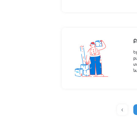
Բ
Ե
բ
տ
ն
‹