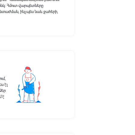
անկ։ Հմուտ վարպետները
տաժման, ինչպես նաև ջահերի,
ւմ,
ս էլ
Ձեր
մ է