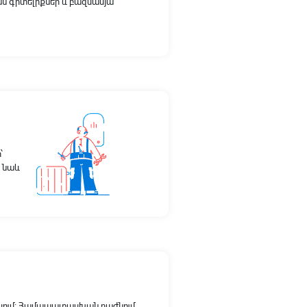
ան գիտելիքներ և բազմամյա
՝
է նաև
ակում։ Համապատասխան բաժնում