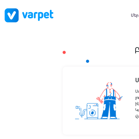
Մեր
Բ
Ս
լ
ի
Կ
վ