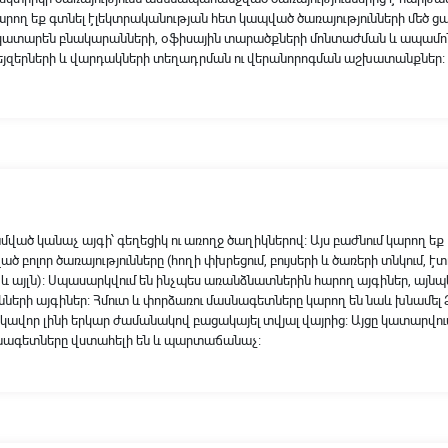
արող եք գտնել էլեկտրականության հետ կապված ծառայությունների մեծ ց
կատարեն բնակարանների, օֆիսային տարածքների մոնտաժման և ապամոն
եյզերների և վարդակների տեղադրման ու վերանորոգման աշխատանքներ։
ամված կանաչ այգի՝ գեղեցիկ ու առողջ ծաղիկներով։ Այս բաժնում կարող եք
բոլոր ծառայությունները (հողի փխրեցում, բույսերի և ծառերի տնկում, էտո
և այլն)։ Սպասարկվում են ինչպես առանձնատներին հարող այգիներ, այնպե
նների այգիներ։ Հմուտ և փորձառու մասնագետները կարող են նաև խնամել 
արկավոր լինի երկար ժամանակով բացակայել տվյալ վայրից։ Այցը կատարվու
ասնագետները վստահելի են և պարտաճանաչ։