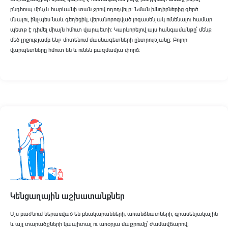
ընդհուպ մինչև հարևանի տան ջրով ողողվելը։ Նման խնդիրներից զերծ
մնալու, ինչպես նաև գեղեցիկ, վերանորոգված լոգասենյակ ունենալու համար
պետք է դիմել միայն հմուտ վարպետի։ Կարևորելով այս հանգամանքը՝ մենք
մեծ լրջությամբ ենք մոտենում մասնագետների ընտրությանը։ Բոլոր
վարպետները հմուտ են և ունեն բազմամյա փորձ։
Կենցաղային աշխատանքներ
Այս բաժնում ներառված են բնակարանների, առանձնատների, գրասենյակային
և այլ տարածքների կապիտալ ու առօրյա մաքրումը՝ ժամավճարով։