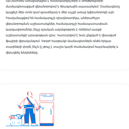
Այս բաժնում առաջարկվում է համակարգիչների և նոութբուքների
մասնագիտացված վերանորոգում և ծրագրային սպասարկում։ Մասնագետը
կայցելի Ձեր տուն կամ գրասենյակ և Ձեր աչքի առաջ կվերանորոգի այն։
Իրականացվում են համակարգչի դիագնոստիկա, անհրաժեշտ
վերանորոգման աշխատանքներ, համակարգչի համապատասխան
կարգավորումներ, ինչը դրական ազդեցություն է ունենում սարքի
աշխատանքի արագության վրա։ Կատարվում է նաև ջնջված և վնասված
ֆայլերի վերականգում։ Varpet հարթակի մասնագետներն ունեն երկար
տարիների փորձ, ինչն էլ թույլ է տալիս կարճ ժամանակում հայտնաբերել և
վերացնել խնդիրները։